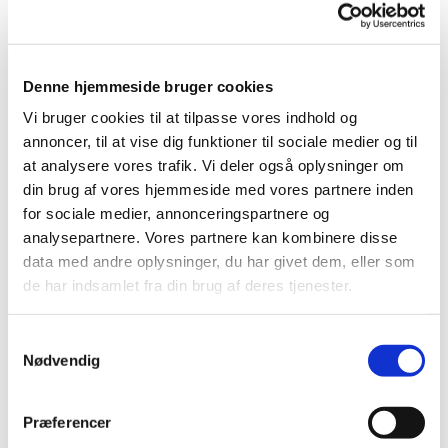
Denne hjemmeside bruger cookies
Vi bruger cookies til at tilpasse vores indhold og
© ukendt
annoncer, til at vise dig funktioner til sociale medier og til
at analysere vores trafik. Vi deler også oplysninger om
din brug af vores hjemmeside med vores partnere inden
for sociale medier, annonceringspartnere og
Onsdag 26. januar 2028, kl. 14:30 -
analysepartnere. Vores partnere kan kombinere disse
16:30
data med andre oplysninger, du har givet dem, eller som
de har indsamlet fra din brug af deres tjenester.
S
Nødvendig
a
Vi mødes til hyggeligt samvær, mødes over kaffe med
m
boller, synger lidt … taler meget … hygger gevaldigt
t
og hører lokale historier fra fortiden, nutiden og taler
Præferencer
y
fremtid.