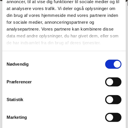
annoncer, til at vise dig funktioner til sociale medier og til
at analysere vores trafik. Vi deler også oplysninger om
din brug af vores hjemmeside med vores partnere inden
Samtale
for sociale medier, annonceringspartnere og
analysepartnere. Vores partnere kan kombinere disse
data med andre oplysninger, du har givet dem, eller som
de har indsamlet fra din brug af deres tjenester.
S
SAMTALE
Nødvendig
a
I en svær tid kan samtale være et berigende rum,
m
at finde ind i - at fortælle mens et menneske
t
Præferencer
lytter. Men samtale kan være meget andet;
y
behov for at snakke om noget, spørge ind til
k
noget og muligheden for at blive bedt for, hvis
k
Statistik
man ønsker det.
e
v
Alle præster i Den Danske Folkekirke har
Marketing
a
tavshedspligt. Man kan henvende sig til præsten i
l