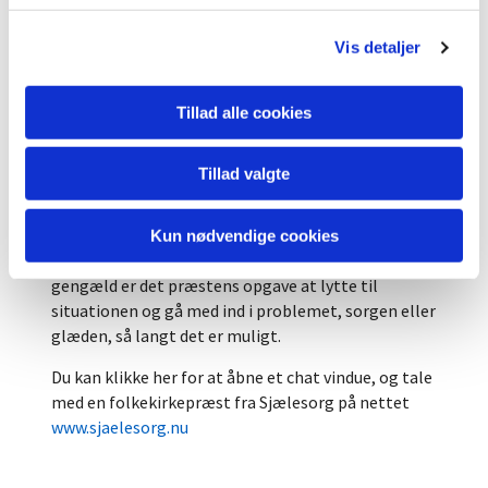
sognet, hvis man ønsker at tale om noget, spørge
g
om noget, eller hvis man befinder sig i en svær
Vis detaljer
situation, som man gerne vil dele med nogen. Det,
der kommer frem i samtalen med en præst, vil
aldrig blive fortalt videre, hvilket kan være en stor
Tillad alle cookies
hjælp og trøst.
At gå et stykke livsvej sammen
Tillad valgte
Præster er ikke uddannede psykologer eller
terapeuter og kan ikke hjælpe personen ind i et
Kun nødvendige cookies
behandlingsforløb af professionel karakter. Til
gengæld er det præstens opgave at lytte til
situationen og gå med ind i problemet, sorgen eller
glæden, så langt det er muligt.
Du kan klikke her for at åbne et chat vindue
, og tale
med en folkekirkepræst fra Sjælesorg på nettet
www.sjaelesorg.nu