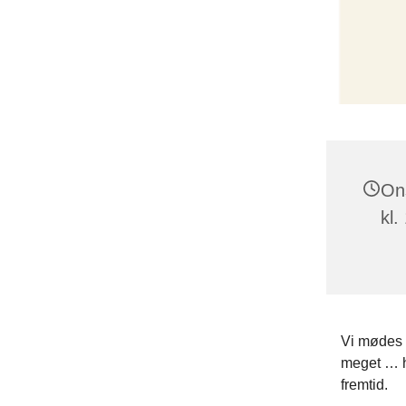
On
kl.
Vi mødes t
meget … hy
fremtid.