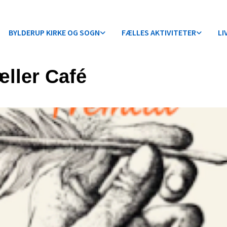
BYLDERUP KIRKE OG SOGN
FÆLLES AKTIVITETER
LI
æller Café