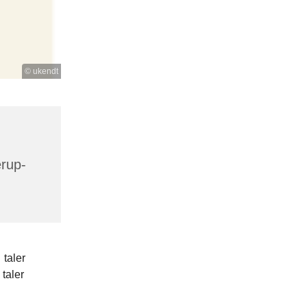
© ukendt
erup-
 taler
 taler