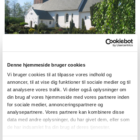
© Bylderup Kirke
Denne hjemmeside bruger cookies
Torsdag 17. april 2025, kl. 17:00
Vi bruger cookies til at tilpasse vores indhold og
annoncer, til at vise dig funktioner til sociale medier og til
Bylderup Kirke, Bylderup Kirkevej 12,
at analysere vores trafik. Vi deler også oplysninger om
din brug af vores hjemmeside med vores partnere inden
6372 Bylderup-Bov
for sociale medier, annonceringspartnere og
analysepartnere. Vores partnere kan kombinere disse
Gunver Birgitte Nielsen, Mariia
data med andre oplysninger, du har givet dem, eller som
Malievych og Susan Søkilde
de har indsamlet fra din brug af deres tjenester.