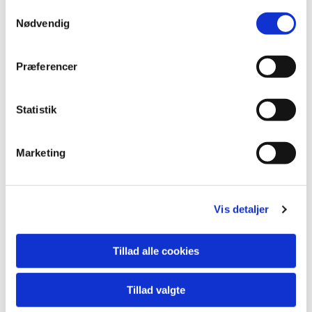
S
Nødvendig
a
m
t
Præferencer
y
k
k
Statistik
e
v
Marketing
a
l
g
Vis detaljer
Tillad alle cookies
Tillad valgte