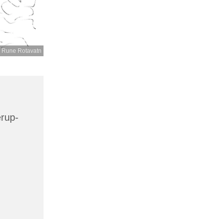
 Rune Rotavatn
erup-