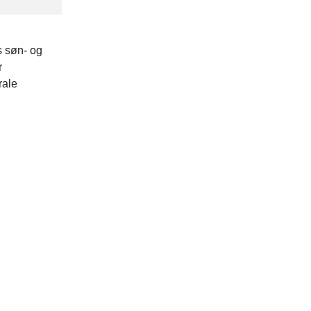
s søn- og
r
rale