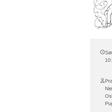
Søn
10
Præ
Nie
Ost
Pu