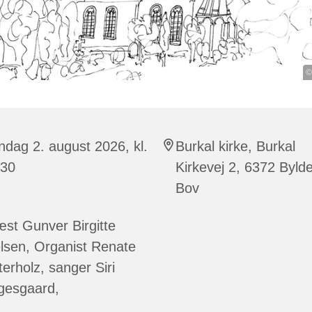
©
dag 2. august 2026, kl.
Burkal kirke, Burkal
:30
Kirkevej 2, 6372 Byld
Bov
st Gunver Birgitte
lsen, Organist Renate
erholz, sanger Siri
gesgaard,