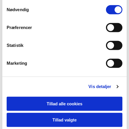
S
Nødvendig
a
m
t
Præferencer
y
k
k
Statistik
e
v
Marketing
a
l
g
Vis detaljer
Tillad alle cookies
Tillad valgte