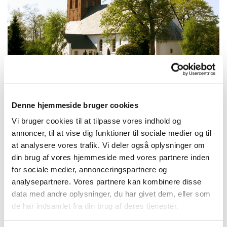
© Bylderup Kirke
Denne hjemmeside bruger cookies
Søndag 4. maj 2025, kl. 10:00
Vi bruger cookies til at tilpasse vores indhold og
annoncer, til at vise dig funktioner til sociale medier og til
Bylderup Kirke, Bylderup Kirkevej 12,
at analysere vores trafik. Vi deler også oplysninger om
din brug af vores hjemmeside med vores partnere inden
6372 Bylderup-Bov
for sociale medier, annonceringspartnere og
analysepartnere. Vores partnere kan kombinere disse
Gunver Birgitte Nielsen, Mariia
data med andre oplysninger, du har givet dem, eller som
Malievych og Susan Søkilde
de har indsamlet fra din brug af deres tjenester.