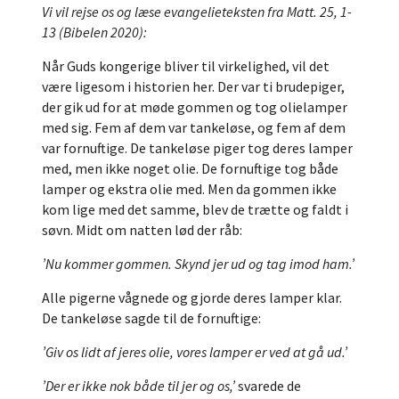
Vi vil rejse os og læse evangelieteksten fra Matt. 25, 1-
13 (Bibelen 2020):
Når Guds kongerige bliver til virkelighed, vil det
være ligesom i historien her. Der var ti brudepiger,
der gik ud for at møde gommen og tog olielamper
med sig. Fem af dem var tankeløse, og fem af dem
var fornuftige. De tankeløse piger tog deres lamper
med, men ikke noget olie. De fornuftige tog både
lamper og ekstra olie med. Men da gommen ikke
kom lige med det samme, blev de trætte og faldt i
søvn. Midt om natten lød der råb:
’Nu kommer gommen. Skynd jer ud og tag imod ham.’
Alle pigerne vågnede og gjorde deres lamper klar.
De tankeløse sagde til de fornuftige:
’Giv os lidt af jeres olie, vores lamper er ved at gå ud.’
’Der er ikke nok både til jer og os,’
svarede de