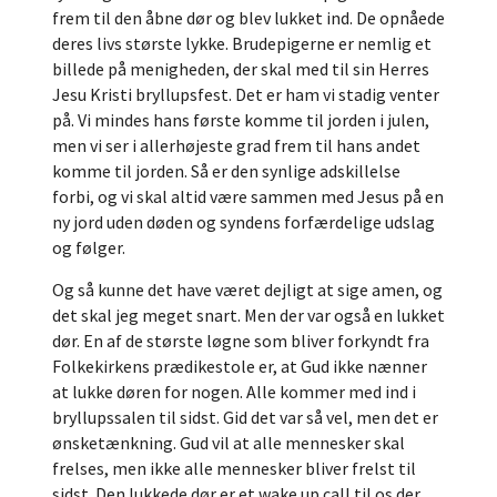
frem til den åbne dør og blev lukket ind. De opnåede
deres livs største lykke. Brudepigerne er nemlig et
billede på menigheden, der skal med til sin Herres
Jesu Kristi bryllupsfest. Det er ham vi stadig venter
på. Vi mindes hans første komme til jorden i julen,
men vi ser i allerhøjeste grad frem til hans andet
komme til jorden. Så er den synlige adskillelse
forbi, og vi skal altid være sammen med Jesus på en
ny jord uden døden og syndens forfærdelige udslag
og følger.
Og så kunne det have været dejligt at sige amen, og
det skal jeg meget snart. Men der var også en lukket
dør. En af de største løgne som bliver forkyndt fra
Folkekirkens prædikestole er, at Gud ikke nænner
at lukke døren for nogen. Alle kommer med ind i
bryllupssalen til sidst. Gid det var så vel, men det er
ønsketænkning. Gud vil at alle mennesker skal
frelses, men ikke alle mennesker bliver frelst til
sidst. Den lukkede dør er et wake up call til os der