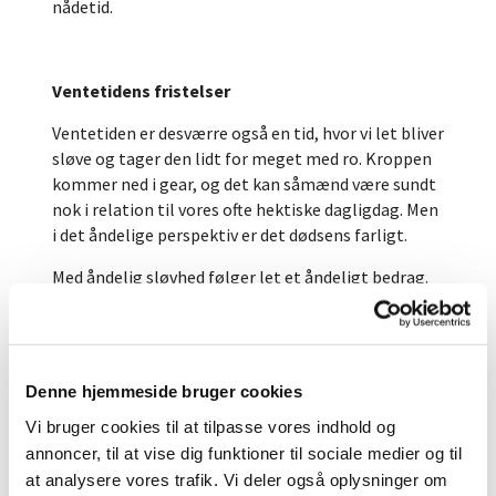
nådetid.
Ventetidens fristelser
Ventetiden er desværre også en tid, hvor vi let bliver
sløve og tager den lidt for meget med ro. Kroppen
kommer ned i gear, og det kan såmænd være sundt
nok i relation til vores ofte hektiske dagligdag. Men
i det åndelige perspektiv er det dødsens farligt.
Med åndelig sløvhed følger let et åndeligt bedrag.
Man kan bedrage andre med den måde man taler,
handler og lever på. Men man kan faktisk også
bedrage sig selv og leve på en løgn. Det uhyggelige
ved fortællingen om de ti brudepiger var den
Denne hjemmeside bruger cookies
tilsyneladende ubetydelige og ringe forskel. Udadtil
Vi bruger cookies til at tilpasse vores indhold og
virkede det som om der ikke var nogen forskel. De
annoncer, til at vise dig funktioner til sociale medier og til
var alle brudepiger. De havde alle olielamper med.
De havde det samme ærinde: at vente på gommen
at analysere vores trafik. Vi deler også oplysninger om