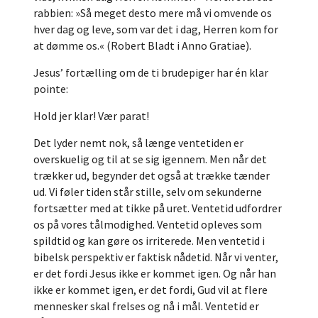
rabbien: »Så meget desto mere må vi omvende os
hver dag og leve, som var det i dag, Herren kom for
at dømme os.« (Robert Bladt i Anno Gratiae).
Jesus’ fortælling om de ti brudepiger har én klar
pointe:
Hold jer klar! Vær parat!
Det lyder nemt nok, så længe ventetiden er
overskuelig og til at se sig igennem. Men når det
trækker ud, begynder det også at trække tænder
ud. Vi føler tiden står stille, selv om sekunderne
fortsætter med at tikke på uret. Ventetid udfordrer
os på vores tålmodighed. Ventetid opleves som
spildtid og kan gøre os irriterede. Men ventetid i
bibelsk perspektiv er faktisk nådetid. Når vi venter,
er det fordi Jesus ikke er kommet igen. Og når han
ikke er kommet igen, er det fordi, Gud vil at flere
mennesker skal frelses og nå i mål. Ventetid er