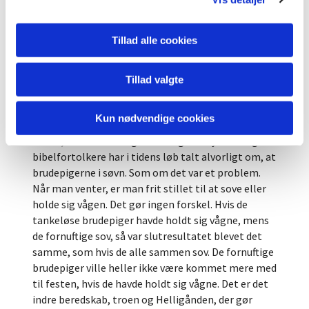
have troen på Jesus uden Helligånden.
Troen og Helligånden er ikke synlige, materielle
Tillad alle cookies
størrelser. Men de giver sig alligevel udslag i vores
synlige liv. Troen er udtryk for det indre beredskab.
En brandmand ved at han skal holde sig parat til at
Tillad valgte
rykke ud. Og så er det egentlig ligegyldigt om han
sover eller holder sig vågen. Så længe der ikke sker
Kun nødvendige cookies
noget, kan han gøre hvad han vil. Men når alarmen
kalder, er det ud af vagten. Mange forkyndere og
bibelfortolkere har i tidens løb talt alvorligt om, at
brudepigerne i søvn. Som om det var et problem.
Når man venter, er man frit stillet til at sove eller
holde sig vågen. Det gør ingen forskel. Hvis de
tankeløse brudepiger havde holdt sig vågne, mens
de fornuftige sov, så var slutresultatet blevet det
samme, som hvis de alle sammen sov. De fornuftige
brudepiger ville heller ikke være kommet mere med
til festen, hvis de havde holdt sig vågne. Det er det
indre beredskab, troen og Helligånden, der gør