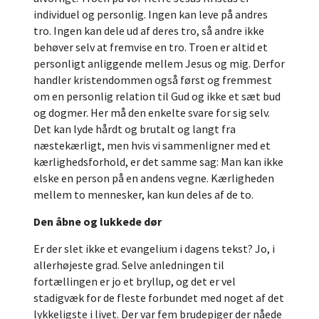
individuel og personlig. Ingen kan leve på andres
tro. Ingen kan dele ud af deres tro, så andre ikke
behøver selv at fremvise en tro. Troen er altid et
personligt anliggende mellem Jesus og mig. Derfor
handler kristendommen også først og fremmest
om en personlig relation til Gud og ikke et sæt bud
og dogmer. Her må den enkelte svare for sig selv.
Det kan lyde hårdt og brutalt og langt fra
næstekærligt, men hvis vi sammenligner med et
kærlighedsforhold, er det samme sag: Man kan ikke
elske en person på en andens vegne. Kærligheden
mellem to mennesker, kan kun deles af de to.
Den åbne og lukkede dør
Er der slet ikke et evangelium i dagens tekst? Jo, i
allerhøjeste grad. Selve anledningen til
fortællingen er jo et bryllup, og det er vel
stadigvæk for de fleste forbundet med noget af det
lykkeligste i livet. Der var fem brudepiger der nåede