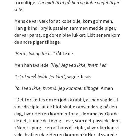
fornuftige.
’I er nødt til at gå hen og købe noget til jer
selv.’
Mens de var væk for at købe olie, kom gommen.
Han gik ind i bryllupssalen sammen med de piger,
der var parat, og døren blev lukket. Lidt senere kom
de andre piger tilbage.
’Herre, luk op for os!’
råbte de.
Men han svarede:
’Nej! Jeg ved ikke, hvem I er.’
’I skal også holde jer klar’
, sagde Jesus,
’for I ved ikke, hvornår jeg kommer tilbage’.
Amen
”Det fortælles om en jødisk rabbi, at han sagde til
sine disciple, at de blot skulle omvende sig på den
dag, hvor Herren kommer for at dømme os. Gjorde
de det, kunne de i øvrigt leve, som det passede dem.
»Men,« spurgte en af hans disciple, »hvordan kan vi
vide, hvilken dag Herren kommer?« Hertil svarede