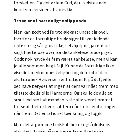
forskellen. Og det er kun Gud, der i sidste ende
kender indersiden af vores liv.
Troen er et personligt anliggende
Man kan godt ved første øjekast undre sig over,
hvorfor de fornuftige brudepiger tilsyneladende
opfører sig så egoistiske, selvhjulpne, ja rent ud
sagt hjerteløse over for de tankeløse brudepiger.
Godt nok havde de fem været tankeløse, men vi kan
jo alle sammen begå fejl. Kunne de fornuftige ikke
vise lidt medmenneskelighed og dele ud af den
ekstra olie? Hvis vi ser rent rationelt på det, ville
det have betydet at ingen af dem var nået frem med
tilstrækkelig olie i lamperne. Og skulle de alle et
smut ind om købmanden, ville alle være kommet
for sent. Det er bedre at fem når frem, end at ingen
når frem. Det er rationel tænkning og logik.
Men det afgørende budskab her er også dødsens
alvorligt: Troen på vor Herre Jesus Kristus er