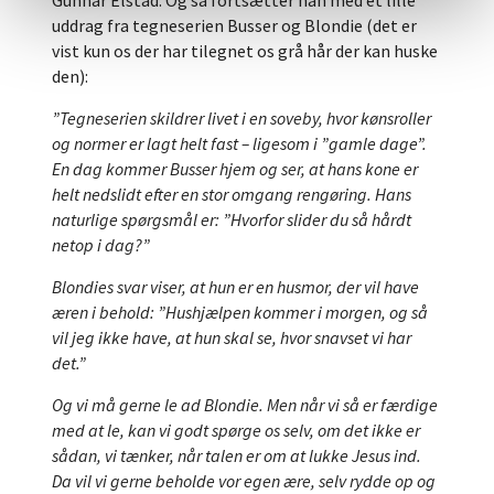
Gunnar Elstad. Og så fortsætter han med et lille
uddrag fra tegneserien Busser og Blondie (det er
vist kun os der har tilegnet os grå hår der kan huske
den):
”Tegneserien skildrer livet i en soveby, hvor kønsroller
og normer er lagt helt fast – ligesom i ”gamle dage”.
En dag kommer Busser hjem og ser, at hans kone er
helt nedslidt efter en stor omgang rengøring. Hans
naturlige spørgsmål er: ”Hvorfor slider du så hårdt
netop i dag?”
Blondies svar viser, at hun er en husmor, der vil have
æren i behold: ”Hushjælpen kommer i morgen, og så
vil jeg ikke have, at hun skal se, hvor snavset vi har
det.”
Og vi må gerne le ad Blondie. Men når vi så er færdige
med at le, kan vi godt spørge os selv, om det ikke er
sådan, vi tænker, når talen er om at lukke Jesus ind.
Da vil vi gerne beholde vor egen ære, selv rydde op og