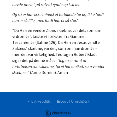
havde prøvet på selv at rydde op i sit liv.
Og så er han ikke mindst et forbillede for os, ikke fordi
han er så lille, men fordi han er så stor.”
”Da Herren vendte Zions skæbne, var det, som om
vi drømte”, læste vi i teksten fra Gammel
Testamente (Salme 126). Da Herren Jesus vendte
Zakæus’ skæbne, var det, som om han drømte –
men det var virkelighed. Teologen Robert Bladt
siger det på denne måde:
”Ingen er ramt af
fortabelsen som skæbne, for vi har en Gud, som vender
skæbner.”
(Anno Domini). Amen
Privatlivspolitik
Log på ChurchDesk