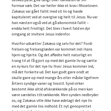
formue væk. Det var heller ikke et krav i Moseloven.
Zakæus var gået fallit med sit liv og havde
kapituleret ved at overgive sig helt til Jesus. Nu var
han næsten også ved at gå økonomisk fallit –
endda helt frivilligt. Det blev i hvert fald en dyr
omgang at invitere Jesus indenfor.
Hvorfor udsætter Zakæus sig selv for det? Fordi
frelsen og frelsesglæden var kommet ind i hans
hjem og hjerte. Og det affødte helt naturligt en
trang til at få gjort op med det gamle liv og sætte
en ny kurs for det nye liv. Hvor Jesus kommer ind,
må det forkerte ud. Det kan godt gøre ondt at
skulle gøre op med mange års eller måske ligefrem
årtiers syndige vaner og livsstil. Synd virker
bestemt ikke altid afskrækkende på os men kan
være særdeles tiltrækkende. Men synden nedbryder
os, og Zakæus ville ikke have ødelagt det nye liv
med det gamle livs indhold. Et nyt genoprettet