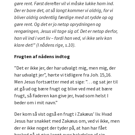
gøre rent. Først derefter vil vi måske lukke ham ind.
Der er bare det, at så langt kommer vi aldrig, for vi
bliver aldrig ordentlig færdige med at rydde op og
gøre rent. Og det er jo netop oprydningen og
rengøringen, Jesus vil tage sig af. Det er netop derfor,
han vil ind i vort liv – fordi han ved, vi ikke selv kan
klare det!” (I nådens rige, s.10).
Frugten af nådens indtog
”Det er ikke jer, der har udvalgt mig, men mig, der
har udvalgt jer”, hørte vi tidligere fra Joh. 15,16.
Men Jesus fortsætter med at sige: ”… og sat jer til
at gå ud og bære frugt og blive ved med at bære
frugt, så Faderen kan give jer, hvad som helst I
beder om i mit navn.”
Der kom så vist også en frugt i Zakæus’ liv. Hvad
Jesus har snakket med Zakæus om, ved vi ikke, men
der er ikke noget der tyder på, at han har fået
besked på at give langt over halvdelen af sin