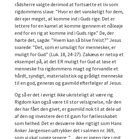
rådsherre valgte derimod at fortsætte et liv som
rigdommens slave. ”Hvor er det vanskeligt for dem,
der ejer meget, at komme ind i Guds rige. Det er
lettere for en kamel at komme igennem et nåleøje
end for en rig at komme ind i Guds rige.” De, der
hørte det, sagde: ”Hvem kan så blive frelst?” Jesus
svarede: ”Det, som er umuligt for mennesker, er
muligt for Gud.” (Luk. 18, 24-27). Zakæus er netop et
eksempel på, at det ER muligt for Gud at løse et
menneske fra rigdommens magt og forvandle et
hårdt, syndigt, materialistisk og grådigt menneske
til en god, generøs og gavmild efterfølger af Jesus.
Og så er det i øvrigt ikke ukristeligt at være rig.
Rigdom kan også være til stor velsignelse, når den
der har fået den givet, er gavmild nok til at dele ud
af den og investere den til gavn for fællesskabet
som helhed. Det er desværre ikke rigtigt som Hans
Anker Jørgensen udtrykker det i salmen nr. 369,
som vi skal synge senere: ”… der er ingen rige i mit