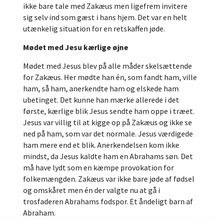
ikke bare tale med Zakæus men ligefrem invitere
sig selv ind som gæst i hans hjem. Det var en helt
utænkelig situation for en retskaffen jøde.
Mødet med Jesu kærlige øjne
Mødet med Jesus blev på alle måder skelsættende
for Zakæus. Her mødte han én, som fandt ham, ville
ham, så ham, anerkendte ham og elskede ham
ubetinget. Det kunne han mærke allerede i det
første, kærlige blik Jesus sendte ham oppe i træet.
Jesus var villig til at kigge op på Zakæus og ikke se
ned på ham, som var det normale. Jesus værdigede
ham mere end et blik. Anerkendelsen kom ikke
mindst, da Jesus kaldte ham en Abrahams søn. Det
må have lydt som en kæmpe provokation for
folkemængden. Zakæus var ikke bare jøde af fødsel
og omskåret men én der valgte nu at gå i
trosfaderen Abrahams fodspor. Et åndeligt barn af
Abraham.