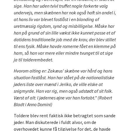
sige. Han har uden tvivl truffet nogle forkerte valg
undervejs, men skæbnen har nok også haft sin andel i,
at hans liv var blevet fastlåst i en blanding af
uretmæssig rigdom, synd og misbilligelse. Måske har
han på grund af sin lille vækst ikke kunnet passe et af
datidens traditionelle job med de krav, der blev stillet
til ens fysik. Måske havde romerne fået en klemme på
ham, så han var mere eller mindre tvunget til at sige
ja til tolderembedet.
Hvorom alting er: Zakæus' skæbne var hård og hans
situation fastlåst. Han har stået på de nationalistiske
jøders liste over mænd i Jeriko, de ville elske at
snigmyrde. Han var rig, men også udstødt af sit folk.
Værst af alt: I jødernes øjne var han fortabt.” (Robert
Bladt i Anno Domini)
Toldere blev rent faktisk ikke betragtet som sande
jøder. Man diskuterede i fuldt alvor, om de
overhovedet kunne få tilgivelse for det, de havde