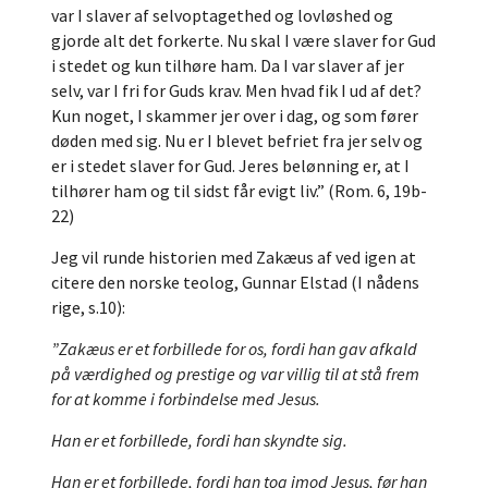
var I slaver af selvoptagethed og lovløshed og
gjorde alt det forkerte. Nu skal I være slaver for Gud
i stedet og kun tilhøre ham. Da I var slaver af jer
selv, var I fri for Guds krav. Men hvad fik I ud af det?
Kun noget, I skammer jer over i dag, og som fører
døden med sig. Nu er I blevet befriet fra jer selv og
er i stedet slaver for Gud. Jeres belønning er, at I
tilhører ham og til sidst får evigt liv.” (Rom. 6, 19b-
22)
Jeg vil runde historien med Zakæus af ved igen at
citere den norske teolog, Gunnar Elstad (I nådens
rige, s.10):
”Zakæus er et forbillede for os, fordi han gav afkald
på værdighed og prestige og var villig til at stå frem
for at komme i forbindelse med Jesus.
Han er et forbillede, fordi han skyndte sig.
Han er et forbillede, fordi han tog imod Jesus, før han