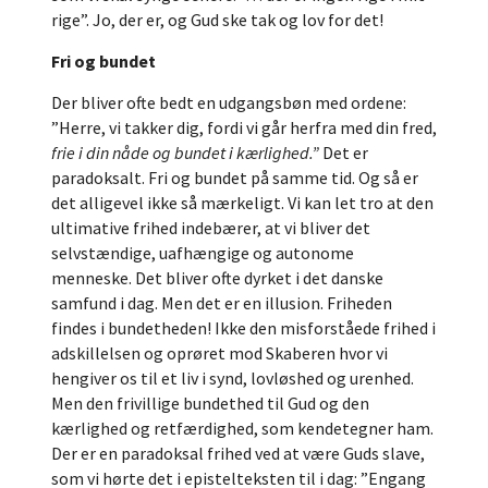
rige”. Jo, der er, og Gud ske tak og lov for det!
Fri og bundet
Der bliver ofte bedt en udgangsbøn med ordene:
”Herre, vi takker dig, fordi vi går herfra med din fred,
frie i din nåde og bundet i kærlighed.”
Det er
paradoksalt. Fri og bundet på samme tid. Og så er
det alligevel ikke så mærkeligt. Vi kan let tro at den
ultimative frihed indebærer, at vi bliver det
selvstændige, uafhængige og autonome
menneske. Det bliver ofte dyrket i det danske
samfund i dag. Men det er en illusion. Friheden
findes i bundetheden! Ikke den misforståede frihed i
adskillelsen og oprøret mod Skaberen hvor vi
hengiver os til et liv i synd, lovløshed og urenhed.
Men den frivillige bundethed til Gud og den
kærlighed og retfærdighed, som kendetegner ham.
Der er en paradoksal frihed ved at være Guds slave,
som vi hørte det i epistelteksten til i dag: ”Engang