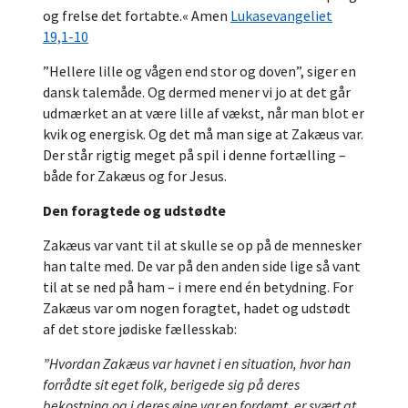
og frelse det fortabte.« Amen
Lukasevangeliet
19,1-10
”Hellere lille og vågen end stor og doven”, siger en
dansk talemåde. Og dermed mener vi jo at det går
udmærket an at være lille af vækst, når man blot er
kvik og energisk. Og det må man sige at Zakæus var.
Der står rigtig meget på spil i denne fortælling –
både for Zakæus og for Jesus.
Den foragtede og udstødte
Zakæus var vant til at skulle se op på de mennesker
han talte med. De var på den anden side lige så vant
til at se ned på ham – i mere end én betydning. For
Zakæus var om nogen foragtet, hadet og udstødt
af det store jødiske fællesskab:
”Hvordan Zakæus var havnet i en situation, hvor han
forrådte sit eget folk, berigede sig på deres
bekostning og i deres øjne var en fordømt, er svært at