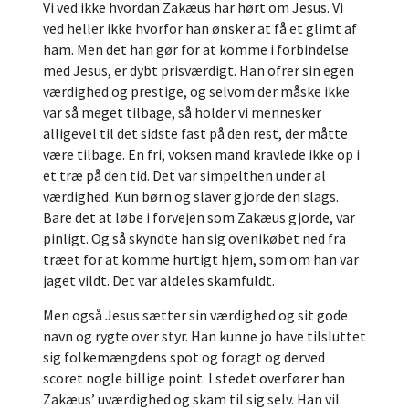
Vi ved ikke hvordan Zakæus har hørt om Jesus. Vi
ved heller ikke hvorfor han ønsker at få et glimt af
ham. Men det han gør for at komme i forbindelse
med Jesus, er dybt prisværdigt. Han ofrer sin egen
værdighed og prestige, og selvom der måske ikke
var så meget tilbage, så holder vi mennesker
alligevel til det sidste fast på den rest, der måtte
være tilbage. En fri, voksen mand kravlede ikke op i
et træ på den tid. Det var simpelthen under al
værdighed. Kun børn og slaver gjorde den slags.
Bare det at løbe i forvejen som Zakæus gjorde, var
pinligt. Og så skyndte han sig ovenikøbet ned fra
træet for at komme hurtigt hjem, som om han var
jaget vildt. Det var aldeles skamfuldt.
Men også Jesus sætter sin værdighed og sit gode
navn og rygte over styr. Han kunne jo have tilsluttet
sig folkemængdens spot og foragt og derved
scoret nogle billige point. I stedet overfører han
Zakæus’ uværdighed og skam til sig selv. Han vil