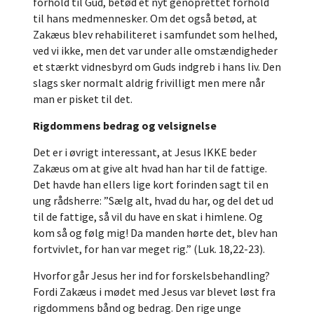
forhold til Gud, betød et nyt genoprettet forhold
til hans medmennesker. Om det også betød, at
Zakæus blev rehabiliteret i samfundet som helhed,
ved vi ikke, men det var under alle omstændigheder
et stærkt vidnesbyrd om Guds indgreb i hans liv. Den
slags sker normalt aldrig frivilligt men mere når
man er pisket til det.
Rigdommens bedrag og velsignelse
Det er i øvrigt interessant, at Jesus IKKE beder
Zakæus om at give alt hvad han har til de fattige.
Det havde han ellers lige kort forinden sagt til en
ung rådsherre: ”Sælg alt, hvad du har, og del det ud
til de fattige, så vil du have en skat i himlene. Og
kom så og følg mig! Da manden hørte det, blev han
fortvivlet, for han var meget rig.” (Luk. 18,22-23).
Hvorfor går Jesus her ind for forskelsbehandling?
Fordi Zakæus i mødet med Jesus var blevet løst fra
rigdommens bånd og bedrag. Den rige unge