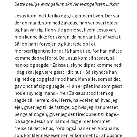
Dette hellige evangelium skriver evangelisten Lukas:
Jesus kom ind i Jeriko og gik gennem byen. Dér var
der en mand, som hed Zakæus, han var overtolder,
og han var rig. Han ville gerne se, hvem Jesus var,
men kunne ikke for skaren, da han var lille af vækst.
Så løb han i forvejen og klatrede op i et
morbærfigentræ for at få ham at se, for han måtte
komme den vej forbi. Da Jesus kom til stedet, så
han op og sagde: »Zakæus, skynd dig at komme ned!
I dag skal jeg være gæst i dit hus.« Så skyndte han
sig ned og tog glad imod ham. Men alle, som så det,
gav ondt af sig og sagde: »Han er gået ind som gæst
hos en syndig mand.« Men Zakæus stod frem og
sagde til Herren: »Se, Herre, halvdelen af, hvad jeg
ejer, giver jeg til de fattige, og hvis jeg har presset
penge af nogen, giver jeg det firedobbelt tilbage.«
Da sagde Jesus om ham: »I dag er der kommet
frelse til dette hus, fordi også han er en Abrahams
søn. For Menneskesønnen er kommet for at opsøge