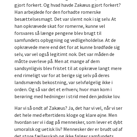
gjort forkert. Og hvad havde Zakæus gjort forkert?
Han arbejdede for den forhadte romerske
besættelsesmagt. Det var slemt nok i sig selv. At
han opkrævede skat for romerne, kunne vel
forsvares så længe pengene blev brugt til
samfundets opbygning og vedligeholdelse. At de
opkrævede mere end det for at kunne brødføde sig
selv, var vel også legitimt nok. Det var måden de
måtte overleve på. Men at mange af dem
sandsynligvis blev fristet til at opkræve langt mere
end rimeligt var for at berige sig selv på deres
landsmænds bekostning, var selvfølgelig ikke i
orden. Og så var det et erhverv, hvor man kom i
berøring med hedninger i strid med den jødiske lov.
Har vi så ondt af Zakæus? Ja, det har vi vel, når vi ser
det hele med eftertidens kloge og klare øjne. Men
hvordan ser vi i dag på mennesker, som lever et dybt
umoralsk og uetisk liv? Mennesker der er brudt ud af
det store fællesskab og ikke følger samfundets