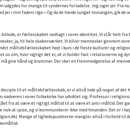
m udgydes for mange til syndernes forladelse. Jeg siger jer: Fra nu a
 jer i min faders rige.« Og da de havde sunget lovsangen, gik de u
illede, er fællesskabet nedlagt i vores identitet. Vi står helt fra 
sker, ja, til hele skaberværket. Vi
bliver
mennesker gennem vore r
indst måltidsfællesskabet højt i kurs i de fleste kulturer og religio
 os om, hvor vigtigt det er, at vi holder fast i relationerne og dy
må give hånd og krammer. Der sker en fremmedgørelse af mennesket 
isciple til et måltidsfællesskab, er vi altså inde på noget af det 
om nadveren i vores folkekirke har udviklet sig. Professor i relig
et fra at være et rigtigt måltid til at være et anti-måltid. Det g
kke nok at spise, og vi kommunikerer ikke med hinanden. Det er i høj
ligion.dk). Mange af lighedspunkterne mangler altså i forhold til d
kemåltid.