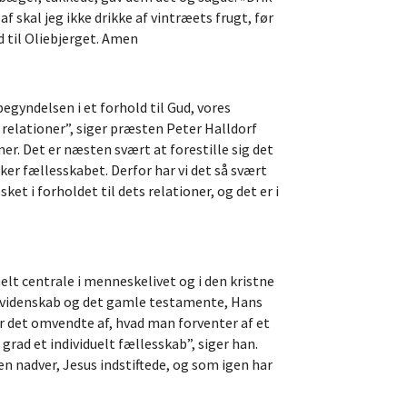
f skal jeg ikke drikke af vintræets frugt, før
d til Oliebjerget. Amen
begyndelsen i et forhold til Gud, vores
elationer”, siger præsten Peter Halldorf
ner. Det er næsten svært at forestille sig det
rker fællesskabet. Derfor har vi det så svært
i forholdet til dets relationer, og det er i
helt centrale i menneskelivet og i den kristne
ionsvidenskab og det gamle testamente, Hans
ør det omvendte af, hvad man forventer af et
 grad et individuelt fællesskab”, siger han.
en nadver, Jesus indstiftede, og som igen har