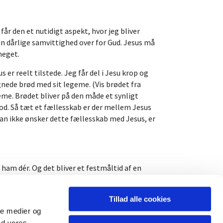
år den et nutidigt aspekt, hvor jeg bliver
en dårlige samvittighed over for Gud. Jesus må
meget.
r reelt tilstede. Jeg får del i Jesu krop og
ignede brød med sit legeme. (Vis brødet fra
me. Brødet bliver på den måde et synligt
d. Så tæt et fællesskab er der mellem Jesus
man ikke ønsker dette fællesskab med Jesus, er
 ham dér. Og det bliver et festmåltid af en
ede i mål. Men én ting får vi ikke brug for
ter festen for alvor. Her på jorden må vi nøjes
Tillad alle cookies
deværelse lige så fuldt virkeligt, som hvis
ale medier og
ed vores