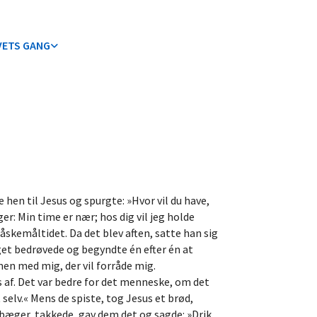
VETS GANG
 hen til Jesus og spurgte: »Hvor vil du have,
ger: Min time er nær; hos dig vil jeg holde
kemåltidet. Da det blev aften, satte han sig
meget bedrøvede og begyndte én efter én at
en med mig, der vil forråde mig.
f. Det var bedre for det menneske, om det
selv.« Mens de spiste, tog Jesus et brød,
t bæger, takkede, gav dem det og sagde: »Drik