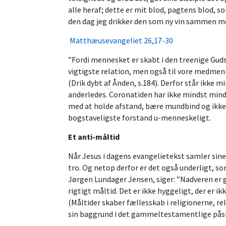
alle heraf; dette er mit blod, pagtens blod, so
den dag jeg drikker den som ny vin sammen med
Matthæusevangeliet 26,17-30
”Fordi mennesket er skabt i den treenige Guds b
vigtigste relation, men også til vore medmenne
(Drik dybt af Ånden, s.184). Derfor står ikke m
anderledes. Coronatiden har ikke mindst mindet
med at holde afstand, bære mundbind og ikke 
bogstaveligste forstand u-menneskeligt.
Et anti-måltid
Når Jesus i dagens evangelietekst samler sine d
tro. Og netop derfor er det også underligt, s
Jørgen Lundager Jensen, siger: ”Nadveren er gå
rigtigt måltid. Det er ikke hyggeligt, der er i
(Måltider skaber fællesskab i religionerne, re
sin baggrund i det gammeltestamentlige pås