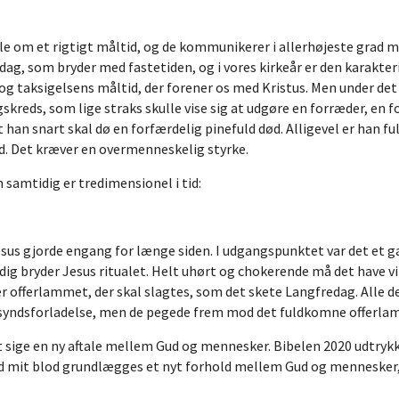
 tale om et rigtigt måltid, og de kommunikerer i allerhøjeste grad
dag, som bryder med fastetiden, og i vores kirkeår er den karakter
 taksigelsens måltid, der forener os med Kristus. Men under det he
eds, som lige straks skulle vise sig at udgøre en forræder, en fo
 han snart skal dø en forfærdelig pinefuld død. Alligevel er han 
d. Det kræver en overmenneskelig styrke.
 samtidig er tredimensionel i tid:
Jesus gjorde engang for længe siden. I udgangspunktet var det et
idig bryder Jesus ritualet. Helt uhørt og chokerende må det have vir
nu er offerlammet, der skal slagtes, som det skete Langfredag. Al
g syndsforladelse, men de pegede frem mod det fuldkomne offerlam,
t sige en ny aftale mellem Gud og mennesker. Bibelen 2020 udtryk
 mit blod grundlægges et nyt forhold mellem Gud og mennesker, hvo