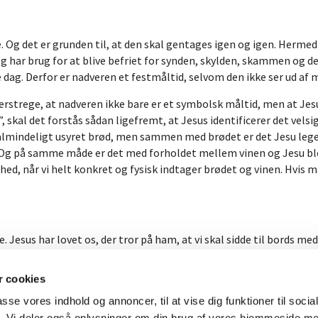
 Og det er grunden til, at den skal gentages igen og igen. Hermed f
og har brug for at blive befriet for synden, skylden, skammen og d
e dag. Derfor er nadveren et festmåltid, selvom den ikke ser ud af 
trege, at nadveren ikke bare er et symbolsk måltid, men at Jesus e
, skal det forstås sådan ligefremt, at Jesus identificerer det vels
t almindeligt usyret brød, men sammen med brødet er det Jesu lege
 Og på samme måde er det med forholdet mellem vinen og Jesu blo
hed, når vi helt konkret og fysisk indtager brødet og vinen. Hvis 
Jesus har lovet os, der tror på ham, at vi skal sidde til bords med
geligt af alt. Og vi skal være i fællesskab med alle de andre, der nå
r vi nemlig blevet synden kvit, befriet for synden for altid. Så star
 cookies
selvom Jesus kun er usynligt tilstede, så er hans nærvær og tilste
passe vores indhold og annoncer, til at vise dig funktioner til soci
t evige Gudsrige. Amen
fik. Vi deler også oplysninger om din brug af vores hjemmeside m