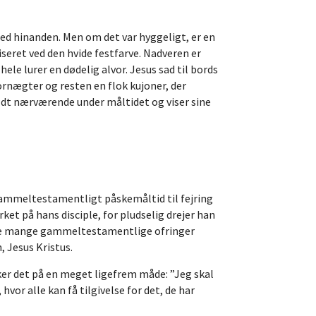
 med hinanden. Men om det var hyggeligt, er en
iseret ved den hvide festfarve. Nadveren er
le lurer en dødelig alvor. Jesus sad til bords
rnægter og resten en flok kujoner, der
fuldt nærværende under måltidet og viser sine
 gammeltestamentligt påskemåltid til fejring
ket på hans disciple, for pludselig drejer han
le de mange gammeltestamentlige ofringer
 Jesus Kristus.
ker det på en meget ligefrem måde: ”Jeg skal
r alle kan få tilgivelse for det, de har