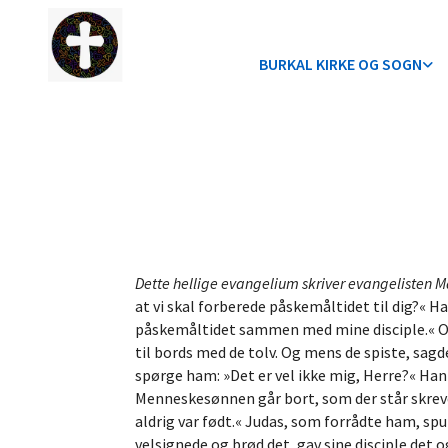
BURKAL KIRKE OG SOGN
Dette hellige evangelium skriver evangelisten 
at vi skal forberede påskemåltidet til dig?« Han
påskemåltidet sammen med mine disciple.« Og 
til bords med de tolv. Og mens de spiste, sagde
spørge ham: »Det er vel ikke mig, Herre?« Ha
Menneskesønnen går bort, som der står skre
aldrig var født.« Judas, som forrådte ham, spu
velsignede og brød det, gav sine disciple det 