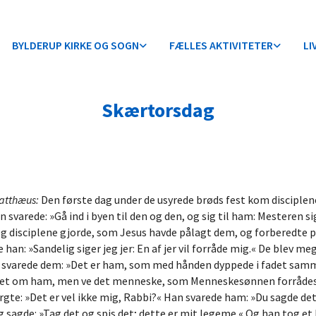
BYLDERUP KIRKE OG SOGN
FÆLLES AKTIVITETER
LI
Skærtorsdag
Matthæus:
Den første dag under de usyrede brøds fest kom disciplene
 svarede: »Gå ind i byen til den og den, og sig til ham: Mesteren si
disciplene gjorde, som Jesus havde pålagt dem, og forberedte pås
 han: »Sandelig siger jeg jer: En af jer vil forråde mig.« De blev 
n svarede dem: »Det er ham, som med hånden dyppede i fadet samm
vet om ham, men ve det menneske, som Menneskesønnen forrådes a
rgte: »Det er vel ikke mig, Rabbi?« Han svarede ham: »Du sagde det 
og sagde: »Tag det og spis det; dette er mit legeme.« Og han tog e