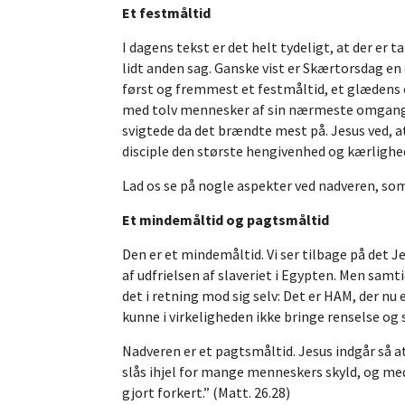
Et festmåltid
I dagens tekst er det helt tydeligt, at der er
lidt anden sag. Ganske vist er Skærtorsdag en 
først og fremmest et festmåltid, et glædens og
med tolv mennesker af sin nærmeste omgangskr
svigtede da det brændte mest på. Jesus ved, at
disciple den største hengivenhed og kærlighe
Lad os se på nogle aspekter ved nadveren, som
Et mindemåltid og pagtsmåltid
Den er et mindemåltid. Vi ser tilbage på det 
af udfrielsen af slaveriet i Egypten. Men samt
det i retning mod sig selv: Det er HAM, der 
kunne i virkeligheden ikke bringe renselse o
Nadveren er et pagtsmåltid. Jesus indgår så a
slås ihjel for mange menneskers skyld, og med
gjort forkert.” (Matt. 26.28)