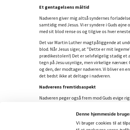
Et gentagelsens måltid
Nadveren giver mig altså syndernes forladelse.
samtidig med Jesus. Vi er syndere i Guds øjne 
med sit blod rense os og tilgive os hver enest
Det var Martin Luther magtpåliggende at unders
blod. Når Jesus siger, at ”Dette er mit legeme”
prædikestolen!) Det er selvfølgelig stadig e
tegn på Jesu usynlige, men virkelige nærvær.
og den, der modtager nadveren. Vi bliver en en
det bedst ikke at deltage i nadveren.
Nadverens fremtidsaspekt
Nadveren peger også frem mod Guds evige rige. 
helt anden kaliber og kvalitet. Der skal være ri
mere, og det er syndernes forladelse. Den dag e
Denne hjemmeside bruger
med en noget fattigere udgave af nadveren, og 
Vi bruger cookies til at til
han var synligt tilstede og skal være det i de
til at analysere vores tra